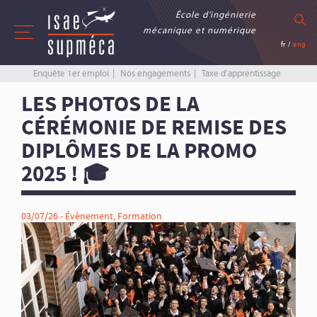
École d’ingénierie
mécanique et numérique
fr
/
eng
Enquête 1er emploi
Nos engagements
Taxe d’apprentissage
LES PHOTOS DE LA
CÉRÉMONIE DE REMISE DES
DIPLÔMES DE LA PROMO
2025 ! 🎓
03/07/26 -
Évènement
,
Formation