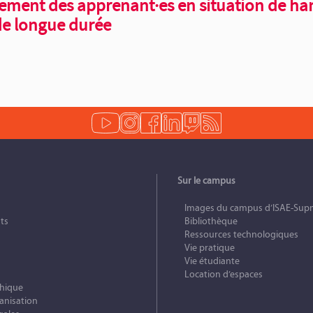
ent des apprenant·es en situation de ha
 de longue durée
Sur le campus
Images du campus d’ISAE-Sup
ts
Bibliothèque
Ressources technologiques
Vie pratique
Vie étudiante
Location d’espaces
phique
anisation