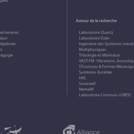
gales
Autour de la recherche
partenaires
Laboratoire Quartz
iaux
Laboratoire Euler
 diplômés
Ingénierie des Systèmes mécat
es
Multiphysiques
vagogie
Tribologie et Matériaux
VAST-FM : Vibrations, Acoustiq
STructures & Formes Mécaniqu
Systèmes durables
HAL
Suniswell
Nemelift
Laboratoire Commun i-OREO