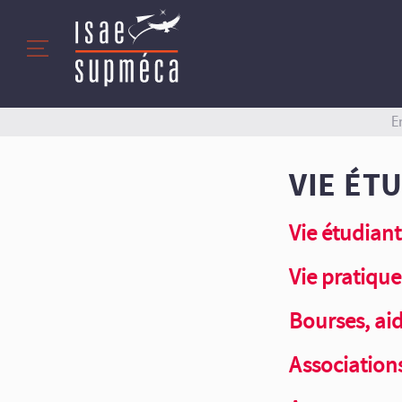
E
VIE ÉT
Vie étudian
Vie pratique
Bourses, aid
Association