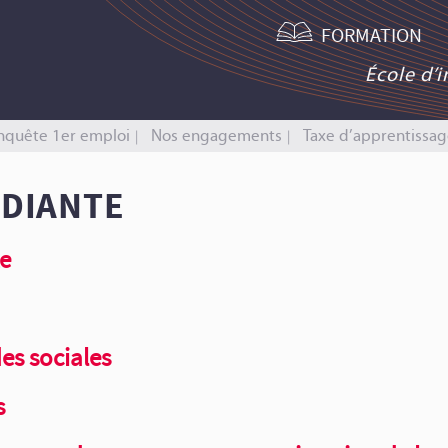
FORMATION
École d’
nquête 1er emploi
Nos engagements
Taxe d’apprentissag
UDIANTE
te
es sociales
s