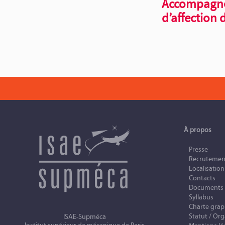
Accompagnem
d’affection
À propos
Presse
Recrutemen
Localisation
Contacts
Documents
Syllabus
Charte gra
Statut / Org
ISAE-Supméca