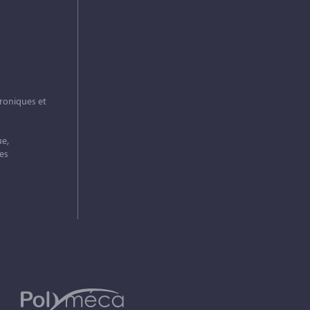
roniques et
ue,
es