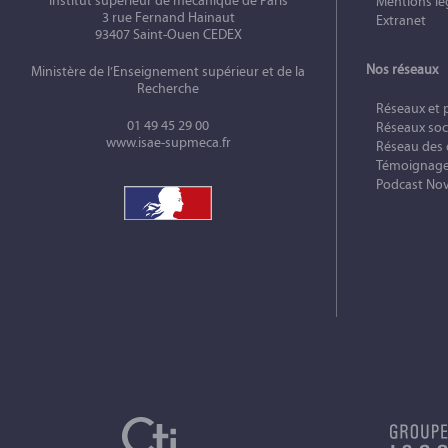
Institut supérieur de mécanique de Paris
Mentions lé
3 rue Fernand Hainaut
Extranet
93407 Saint-Ouen CEDEX
Nos réseaux
Ministère de l’Enseignement supérieur et de la
Recherche
Réseaux et 
01 49 45 29 00
Réseaux soc
www.isae-supmeca.fr
Réseau des
Témoignag
Podcast No