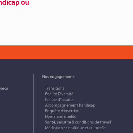
ndicap ou
Nos engagements
méca
Transitions
Égalité Diversité
Cellule d’écoute
Accompagnement handicap
Enquête d’insertion
Démarche qualité
Santé, sécurité & conditions de travail
Médiation scientifique et culturelle