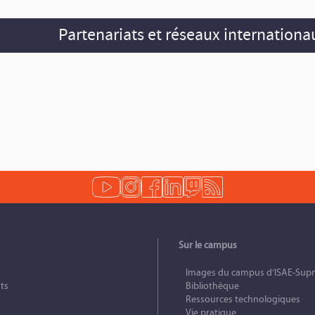
Partenariats et réseaux internationa
Sur le campus
Images du campus d’ISAE-Sup
ts
Bibliothèque
Ressources technologiques
Vie pratique