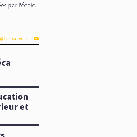
es par l’école.
@isae-supmeca.fr
éca
ucation
ieur et
rs