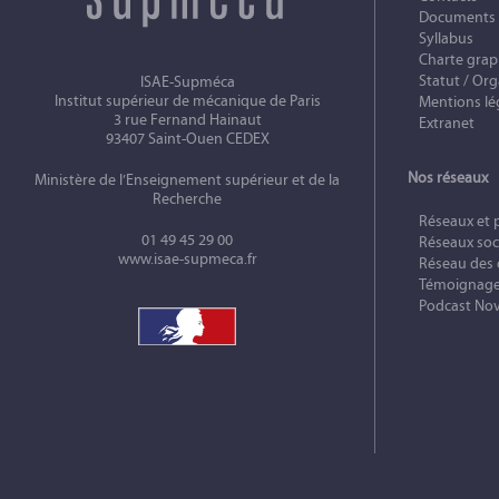
Documents
Syllabus
Charte gra
Statut / Org
ISAE-Supméca
Institut supérieur de mécanique de Paris
Mentions lé
3 rue Fernand Hainaut
Extranet
93407 Saint-Ouen CEDEX
Nos réseaux
Ministère de l’Enseignement supérieur et de la
Recherche
Réseaux et 
01 49 45 29 00
Réseaux soc
www.isae-supmeca.fr
Réseau des
Témoignag
Podcast No