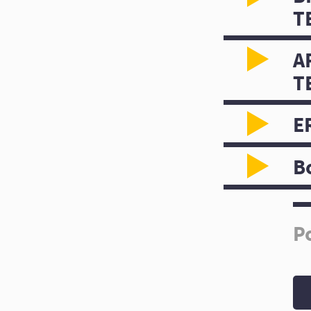
T
A
T
E
B
P