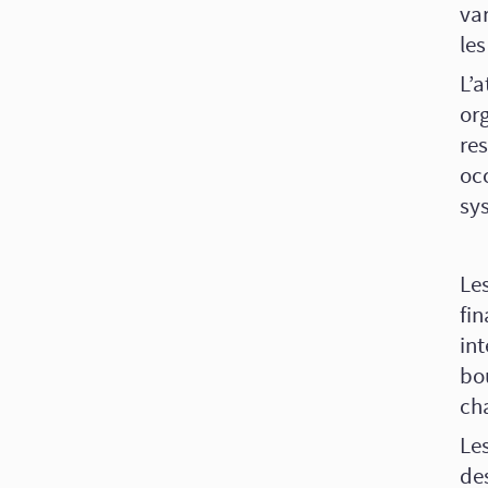
va
les
L’
org
res
occ
sy
Le
fin
int
bo
ch
Le
des