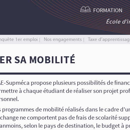
FORMATION
École d’
nquête 1er emploi
Nos engagements
Taxe d’apprentissag
ER SA MOBILITÉ
AE‑Supméca propose plusieurs possibilités de finan
mettre à chaque étudiant de réaliser son projet prof
rsonnel.
s programmes de mobilité réalisés dans le cadre d’u
échange ne comportent pas de frais de scolarité sup
anmoins, selon le pays de destination, le budget à p