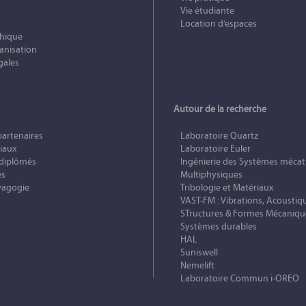
Vie étudiante
Location d’espaces
phique
anisation
gales
Autour de la recherche
partenaires
Laboratoire Quartz
iaux
Laboratoire Euler
 diplômés
Ingénierie des Systèmes mécat
es
Multiphysiques
vagogie
Tribologie et Matériaux
VAST-FM : Vibrations, Acoustiq
STructures & Formes Mécaniqu
Systèmes durables
HAL
Suniswell
Nemelift
Laboratoire Commun i-OREO