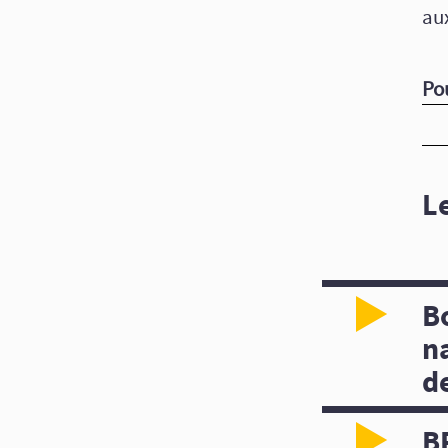
aux
Po
L
B
n
d
B