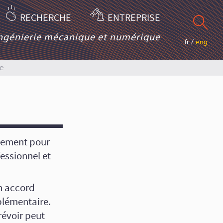
RECHERCHE
ENTREPRISE
ingénierie mécanique et numérique
fr
/
eng
e
cement pour
essionnel et
n accord
plémentaire.
révoir peut