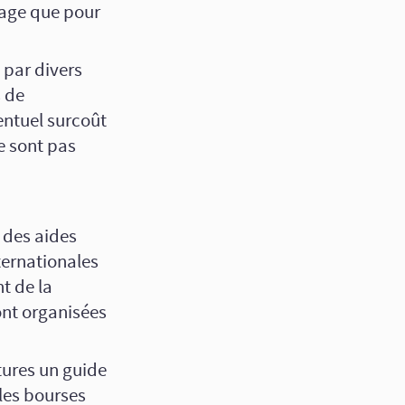
yage que pour
 par divers
s de
entuel surcoût
e sont pas
 des aides
nternationales
t de la
ont organisées
tures un guide
 les bourses