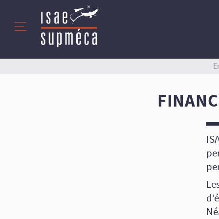
E
FINANC
IS
per
pe
Le
d’
Né