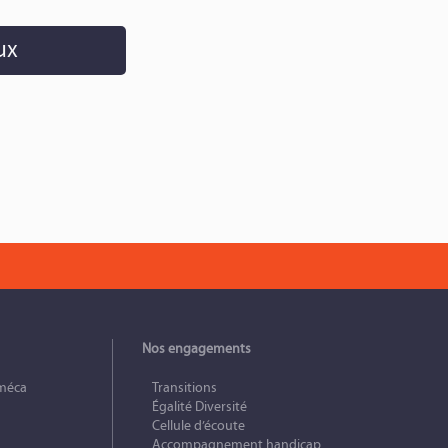
ux
Nos engagements
méca
Transitions
Égalité Diversité
Cellule d’écoute
Accompagnement handicap