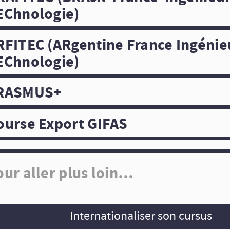
EChnologie)
RFITEC (ARgentine France Ingénie
EChnologie)
RASMUS+
ourse Export GIFAS
our aller plus loin…
Internationaliser son cursus