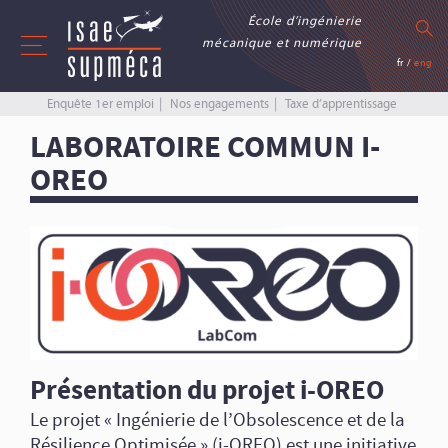
École d’ingénierie
mécanique et numérique
fr
/
eng
Enquête 1er emploi
Nos engagements
Taxe d’apprentissage
LABORATOIRE COMMUN I-
OREO
Présentation du projet i-OREO
Le projet « Ingénierie de l’Obsolescence et de la
Résilience Optimisée » (i-OREO) est une initiative