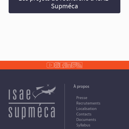
Supméca
À propos
Presse
Recrutements
Localisation
Contacts
Documents
Syllabus