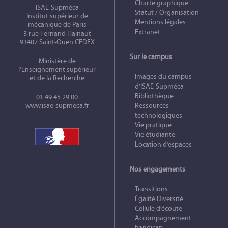
Charte graphique
ISAE-Supméca
Statut / Organisation
Institut supérieur de
Mentions légales
mécanique de Paris
Extranet
3 rue Fernand Hainaut
93407 Saint-Ouen CEDEX
Sur le campus
Ministère de
l’Enseignement supérieur
Images du campus
et de la Recherche
d’ISAE-Supméca
Bibliothèque
01 49 45 29 00
www.isae-supmeca.fr
Ressources
technologiques
Vie pratique
Vie étudiante
Location d’espaces
Nos engagements
Transitions
Égalité Diversité
Cellule d’écoute
Accompagnement
handicap