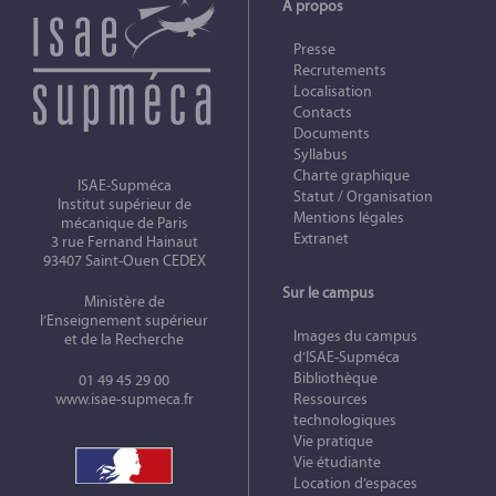
À propos
Presse
Recrutements
Localisation
Contacts
Documents
Syllabus
Charte graphique
ISAE-Supméca
Statut / Organisation
Institut supérieur de
Mentions légales
mécanique de Paris
Extranet
3 rue Fernand Hainaut
93407 Saint-Ouen CEDEX
Sur le campus
Ministère de
l’Enseignement supérieur
Images du campus
et de la Recherche
d’ISAE-Supméca
Bibliothèque
01 49 45 29 00
www.isae-supmeca.fr
Ressources
technologiques
Vie pratique
Vie étudiante
Location d’espaces