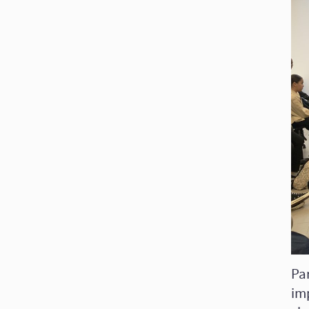
Par
im