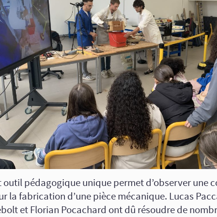
t outil pédagogique unique permet d’observer une c
ur la fabrication d’une pièce mécanique. Lucas Pacc
ebolt et Florian Pocachard ont dû résoudre de nomb