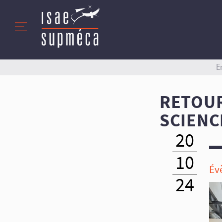
E
RETOUR
SCIENC
20
10
Év
24