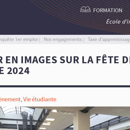
FORMATION
École d’
nquête 1er emploi
Nos engagements
Taxe d’apprentissag
 EN IMAGES SUR LA FÊTE D
E 2024
ènement
,
Vie étudiante