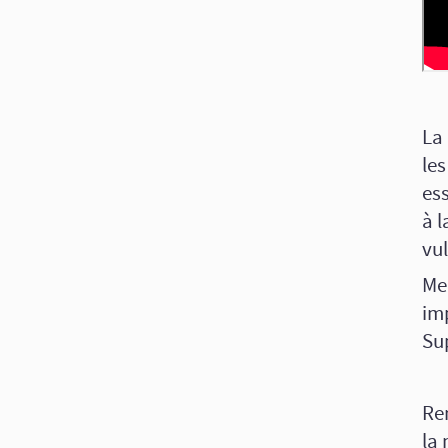
La 
les
ess
à l
vu
Mer
imp
Su
Re
la 