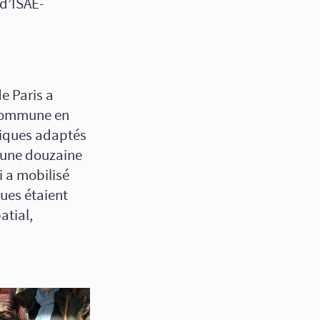
 d’ISAE-
e Paris a
e Commune en
giques adaptés
t une douzaine
 a mobilisé
ques étaient
atial,