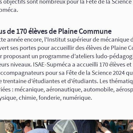
es objectifs sont nombreux pour la Fête de la Science
pméca.
us de 170 élèves de Plaine Commune
te année encore, l’Institut supérieur de mécanique d
vert ses portes pour accueillir des élèves de Plain
ur proposant un programme d’ateliers ludo-pédago
eurs niveaux. ISAE-Supméca a accueilli 170 élèves e
accompagnateurs pour sa Fête de la Science 2024 qui
 trentaine d’étudiantes et d’étudiants. Les thémati
riées : mécanique, aéronautique, automobile, aérosp
ysique, chimie, fonderie, numérique.