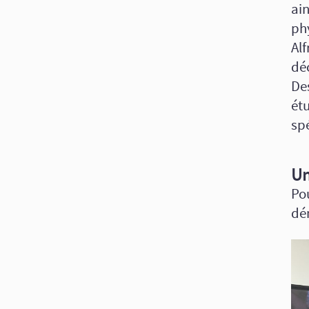
ain
ph
Alf
dé
De
étu
sp
Un
Pou
dé