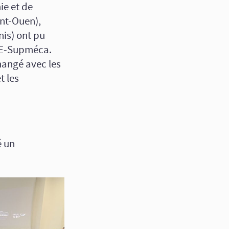
ie et de
int-Ouen),
nis) ont pu
SAE-Supméca.
hangé avec les
t les
é un