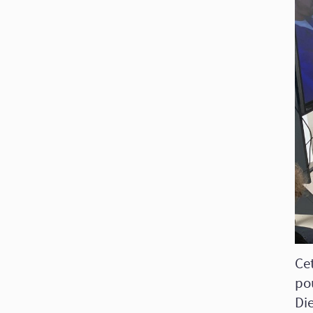
Ce
po
Di