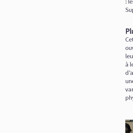
: l
Su
Pl
Cet
ou
le
à l
d’
une
va
ph