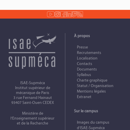
À propos
Presse
Recrutements
Localisation
Contacts
Documents
Syllabus
Charte graphique
ISAE-Supméca
Statut / Organisation
Institut supérieur de
Mentions légales
mécanique de Paris
Extranet
3 rue Fernand Hainaut
93407 Saint-Ouen CEDEX
Sur le campus
Ministère de
l’Enseignement supérieur
Images du campus
et de la Recherche
d’ISAE-Supméca