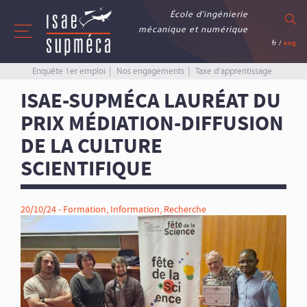
École d’ingénierie
mécanique et numérique
fr
/
eng
Enquête 1er emploi
Nos engagements
Taxe d’apprentissage
ISAE-SUPMÉCA LAURÉAT DU
PRIX MÉDIATION-DIFFUSION
DE LA CULTURE
SCIENTIFIQUE
20/10/24 -
Formation
,
Information
,
Recherche