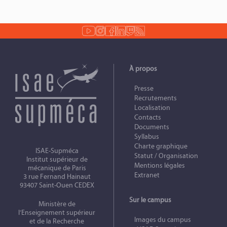
À propos
Presse
Recrutements
Localisation
Contacts
Documents
Syllabus
Charte graphique
ISAE-Supméca
Statut / Organisation
Institut supérieur de
Mentions légales
mécanique de Paris
Extranet
3 rue Fernand Hainaut
93407 Saint-Ouen CEDEX
Sur le campus
Ministère de
l’Enseignement supérieur
Images du campus
et de la Recherche