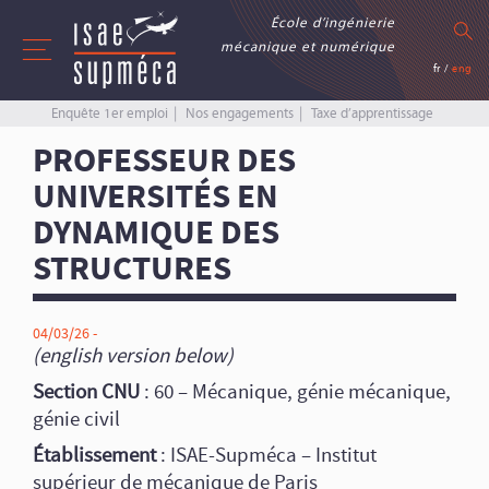
École d’ingénierie
mécanique et numérique
fr
/
eng
Enquête 1er emploi
Nos engagements
Taxe d’apprentissage
PROFESSEUR DES
UNIVERSITÉS EN
DYNAMIQUE DES
STRUCTURES
04/03/26 -
(english version below)
Section CNU
: 60 – Mécanique, génie mécanique,
génie civil
Établissement
: ISAE-Supméca – Institut
supérieur de mécanique de Paris