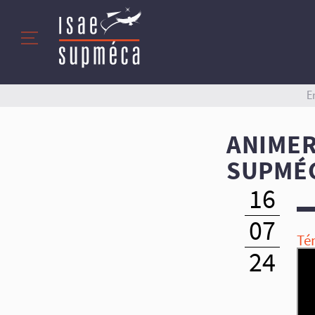
E
ANIMER
SUPMÉC
16
07
Té
24