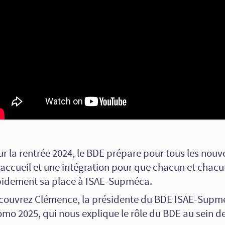
r la rentrée 2024, le BDE prépare pour tous les nou
 accueil et une intégration pour que chacun et chacu
pidement sa place à ISAE-Supméca.
couvrez Clémence, la présidente du BDE ISAE-Supmé
mo 2025, qui nous explique le rôle du BDE au sein de 