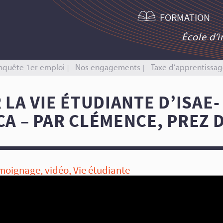
FORMATION
École d’
nquête 1er emploi
Nos engagements
Taxe d’apprentissag
 LA VIE ÉTUDIANTE D’ISAE-
A – PAR CLÉMENCE, PREZ 
moignage
,
vidéo
,
Vie étudiante