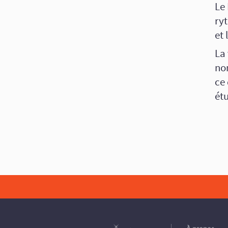
Le
ryt
et
La
nom
ce 
ét