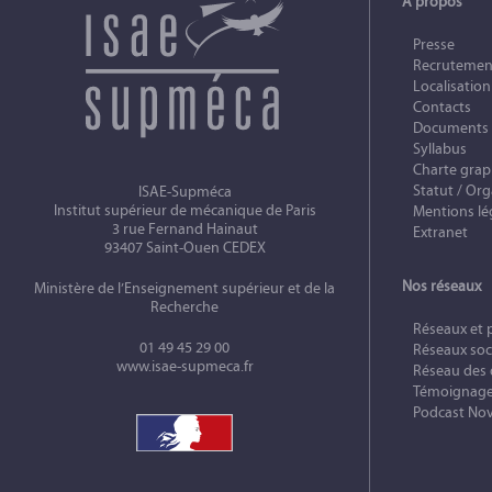
À propos
Presse
Recrutemen
Localisation
Contacts
Documents
Syllabus
Charte gra
Statut / Org
ISAE-Supméca
Institut supérieur de mécanique de Paris
Mentions lé
3 rue Fernand Hainaut
Extranet
93407 Saint-Ouen CEDEX
Nos réseaux
Ministère de l’Enseignement supérieur et de la
Recherche
Réseaux et 
01 49 45 29 00
Réseaux soc
www.isae-supmeca.fr
Réseau des
Témoignag
Podcast No