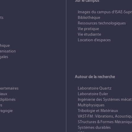
Sur le campus
Images du campus d’ISAE-Sup
ts
Bibliothèque
Ressources technologiques
Vie pratique
Vie étudiante
Location d’espaces
phique
anisation
gales
Autour de la recherche
partenaires
Laboratoire Quartz
iaux
Laboratoire Euler
 diplômés
Ingénierie des Systèmes mécat
es
Multiphysiques
vagogie
Tribologie et Matériaux
VAST-FM : Vibrations, Acoustiq
STructures & Formes Mécaniqu
Systèmes durables