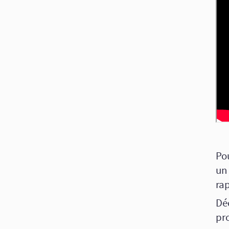
Pou
un
ra
Dé
pro