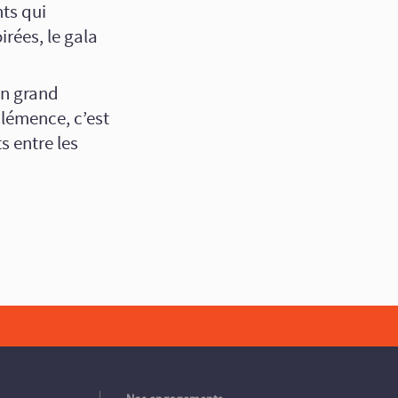
ts qui
irées, le gala
un grand
Clémence, c’est
ts entre les