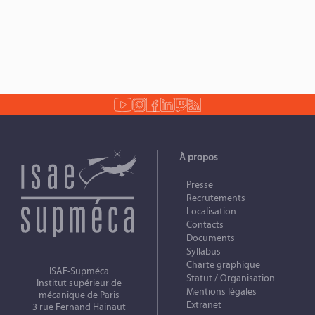
À propos
Presse
Recrutements
Localisation
Contacts
Documents
Syllabus
Charte graphique
ISAE-Supméca
Statut / Organisation
Institut supérieur de
Mentions légales
mécanique de Paris
Extranet
3 rue Fernand Hainaut