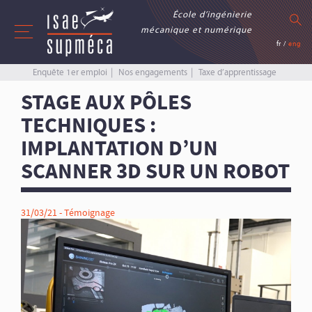
École d’ingénierie
mécanique et numérique
fr
/
eng
Enquête 1er emploi
Nos engagements
Taxe d’apprentissage
STAGE AUX PÔLES
TECHNIQUES :
IMPLANTATION D’UN
SCANNER 3D SUR UN ROBOT
31/03/21 -
Témoignage