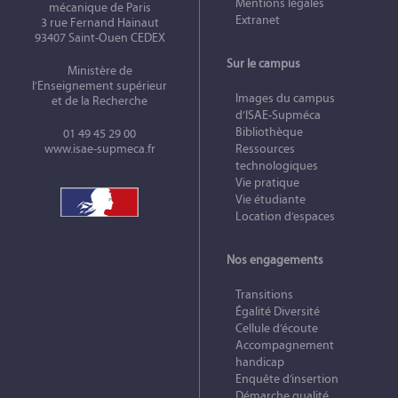
Mentions légales
mécanique de Paris
Extranet
3 rue Fernand Hainaut
93407 Saint-Ouen CEDEX
Sur le campus
Ministère de
l’Enseignement supérieur
Images du campus
et de la Recherche
d’ISAE-Supméca
Bibliothèque
01 49 45 29 00
www.isae-supmeca.fr
Ressources
technologiques
Vie pratique
Vie étudiante
Location d’espaces
Nos engagements
Transitions
Égalité Diversité
Cellule d’écoute
Accompagnement
handicap
Enquête d’insertion
Démarche qualité