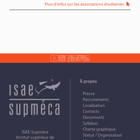
Plus d’infos sur les associations étudiantes
À propos
Presse
Recrutements
Localisation
Contacts
Documents
Syllabus
Charte graphique
ISAE-Supméca
Statut / Organisation
Institut supérieur de