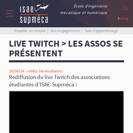
École d’ingénierie
mécanique et numérique
fr
/
eng
Enquête 1er emploi
Nos engagements
Taxe d’apprentissage
LIVE TWITCH > LES ASSOS SE
PRÉSENTENT
26/06/24 -
vidéo
,
Vie étudiante
Rediffusion du live Twitch des associations
étudiantes d’ISAE-Supméca
: