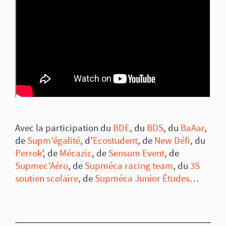
Avec la participation du
BDE
, du
BDS
, du
BaAar
,
de
Supm’égalité
, d’
Ecostudent
, de
New Défi
, du
Perrok
’, de
Mécazic
, de
Sensum Event
, de
Supmec’Aéro
, de
Supméca racing team
, du
3S
soutien scolaire
, de
Supméca Junior Études
…