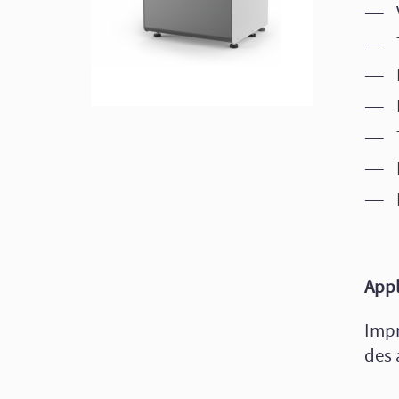
Appl
Impr
des 