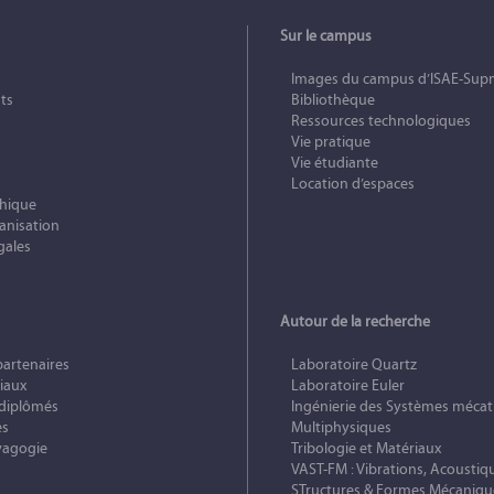
Sur le campus
Images du campus d’ISAE-Sup
ts
Bibliothèque
Ressources technologiques
Vie pratique
Vie étudiante
Location d’espaces
phique
anisation
gales
Autour de la recherche
partenaires
Laboratoire Quartz
iaux
Laboratoire Euler
 diplômés
Ingénierie des Systèmes mécat
es
Multiphysiques
vagogie
Tribologie et Matériaux
VAST-FM : Vibrations, Acoustiq
STructures & Formes Mécaniqu