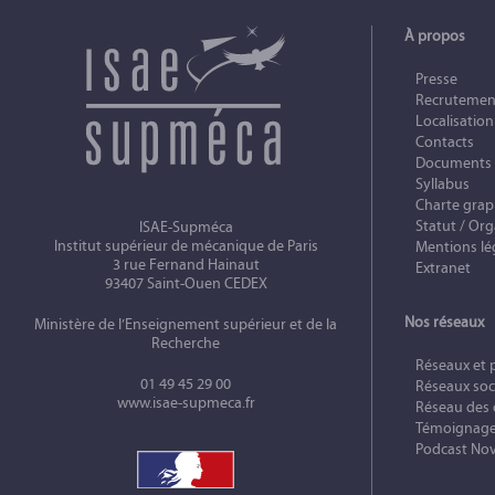
À propos
Presse
Recrutemen
Localisation
Contacts
Documents
Syllabus
Charte gra
Statut / Org
ISAE-Supméca
Institut supérieur de mécanique de Paris
Mentions lé
3 rue Fernand Hainaut
Extranet
93407 Saint-Ouen CEDEX
Nos réseaux
Ministère de l’Enseignement supérieur et de la
Recherche
Réseaux et 
01 49 45 29 00
Réseaux soc
www.isae-supmeca.fr
Réseau des
Témoignag
Podcast No