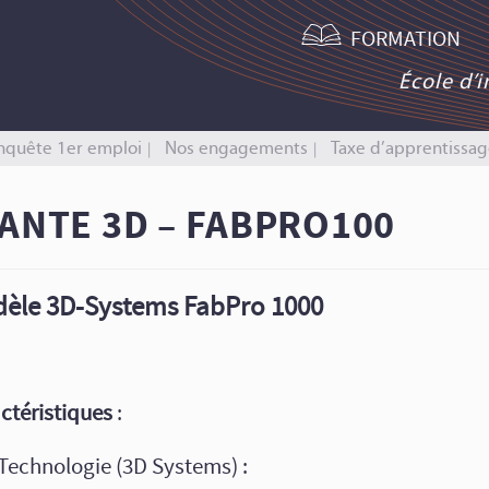
FORMATION
École d’
nquête 1er emploi
Nos engagements
Taxe d’apprentissag
ANTE 3D – FABPRO100
èle 3D-Systems FabPro 1000
ctéristiques
:
Technologie (3D Systems) :