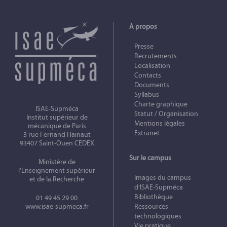
À propos
Presse
Recrutements
Localisation
Contacts
Documents
Syllabus
Charte graphique
ISAE-Supméca
Statut / Organisation
Institut supérieur de
Mentions légales
mécanique de Paris
Extranet
3 rue Fernand Hainaut
93407 Saint-Ouen CEDEX
Sur le campus
Ministère de
l’Enseignement supérieur
Images du campus
et de la Recherche
d’ISAE-Supméca
Bibliothèque
01 49 45 29 00
www.isae-supmeca.fr
Ressources
technologiques
Vie pratique