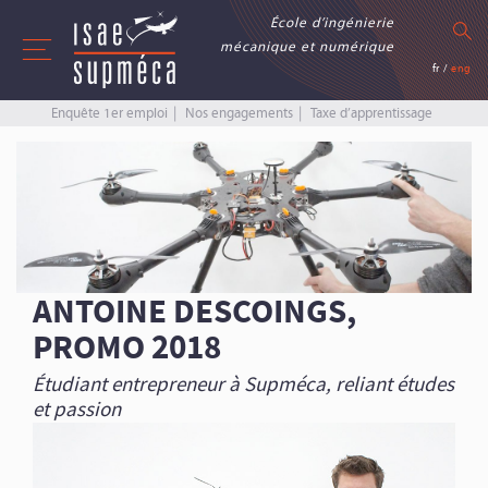
École d’ingénierie
mécanique et numérique
fr
/
eng
Enquête 1er emploi
Nos engagements
Taxe d’apprentissage
ANTOINE DESCOINGS,
PROMO 2018
Étudiant entrepreneur à Supméca, reliant études
et passion