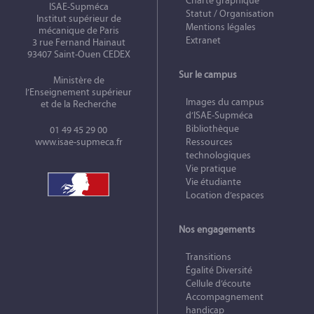
Charte graphique
ISAE-Supméca
Statut / Organisation
Institut supérieur de
Mentions légales
mécanique de Paris
Extranet
3 rue Fernand Hainaut
93407 Saint-Ouen CEDEX
Sur le campus
Ministère de
l’Enseignement supérieur
Images du campus
et de la Recherche
d’ISAE-Supméca
Bibliothèque
01 49 45 29 00
www.isae-supmeca.fr
Ressources
technologiques
Vie pratique
Vie étudiante
Location d’espaces
Nos engagements
Transitions
Égalité Diversité
Cellule d’écoute
Accompagnement
handicap