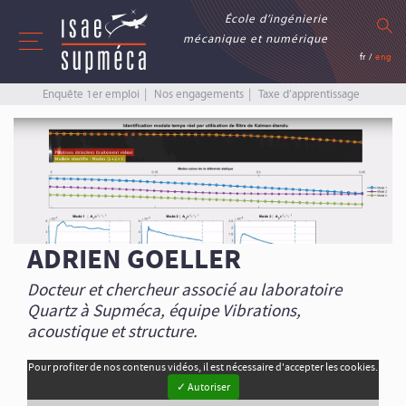
École d’ingénierie
mécanique et numérique
fr
/
eng
Enquête 1er emploi
Nos engagements
Taxe d’apprentissage
ADRIEN GOELLER
Docteur et chercheur associé au laboratoire
Quartz à Supméca, équipe Vibrations,
acoustique et structure.
Pour profiter de nos contenus vidéos, il est nécessaire d'accepter les cookies.
✓ Autoriser