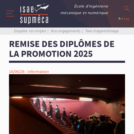
École d’ingénierie
mécanique et numérique
fr
/
eng
Enquête 1er emploi
Nos engagements
Taxe d’apprentissage
REMISE DES DIPLÔMES DE
LA PROMOTION 2025
16/06/26 -
Information