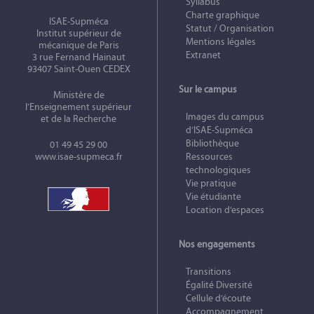
Syllabus
Charte graphique
ISAE-Supméca
Statut / Organisation
Institut supérieur de
Mentions légales
mécanique de Paris
Extranet
3 rue Fernand Hainaut
93407 Saint-Ouen CEDEX
Sur le campus
Ministère de
l’Enseignement supérieur
Images du campus
et de la Recherche
d’ISAE-Supméca
Bibliothèque
01 49 45 29 00
www.isae-supmeca.fr
Ressources
technologiques
Vie pratique
Vie étudiante
Location d’espaces
Nos engagements
Transitions
Égalité Diversité
Cellule d’écoute
Accompagnement