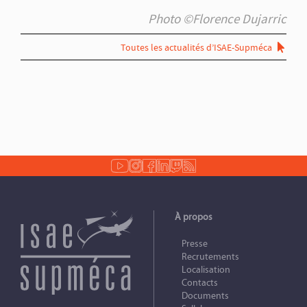
Photo ©Florence Dujarric
Toutes les actualités d’ISAE-Supméca
À propos
Presse
Recrutements
Localisation
Contacts
Documents