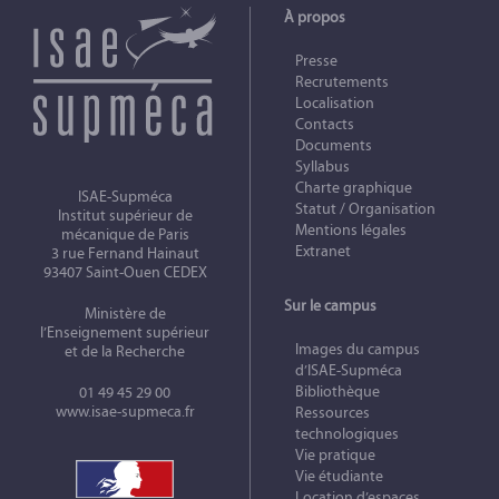
À propos
Presse
Recrutements
Localisation
Contacts
Documents
Syllabus
Charte graphique
ISAE-Supméca
Statut / Organisation
Institut supérieur de
Mentions légales
mécanique de Paris
Extranet
3 rue Fernand Hainaut
93407 Saint-Ouen CEDEX
Sur le campus
Ministère de
l’Enseignement supérieur
Images du campus
et de la Recherche
d’ISAE-Supméca
Bibliothèque
01 49 45 29 00
www.isae-supmeca.fr
Ressources
technologiques
Vie pratique
Vie étudiante
Location d’espaces