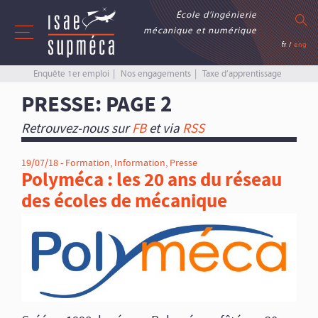
École d’ingénierie
mécanique et numérique
fr
/
eng
Enquête 1er emploi
Nos engagements
Taxe d’apprentissage
PRESSE
: PAGE 2
Retrouvez-nous sur
FB
et via
RSS
19/07/18 -
Formation
,
Information
,
Presse
Polyméca : les 20 ans du réseau
des écoles de mécanique