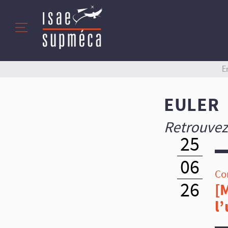
E
EULER
Retrouvez
25
06
Co
26
[
l