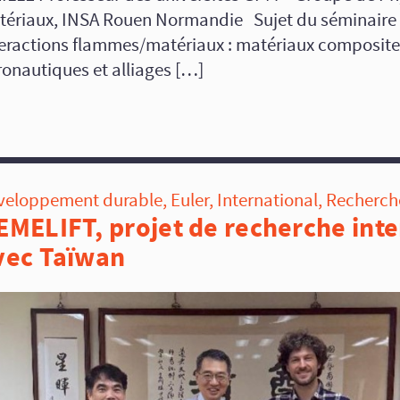
tériaux, INSA Rouen Normandie Sujet du séminaire 
teractions flammes/matériaux : matériaux composite
ronautiques et alliages […]
veloppement durable
,
Euler
,
International
,
Recherch
EMELIFT, projet de recherche inte
vec Taïwan