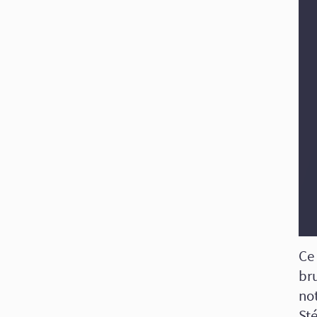
Ce 
bru
no
St