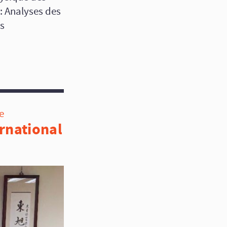
: Analyses des
s
e
rnational