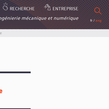
RECHERCHE
ENTREPRISE
ingénierie mécanique et numérique
fr
/
eng
e
e