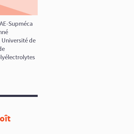
 ISAE-Supméca
onné
 Université de
de
lyélectrolytes
oît