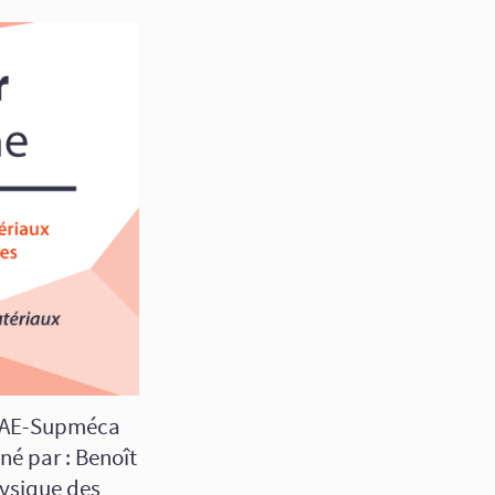
ISAE-Supméca
nné par : Benoît
hysique des