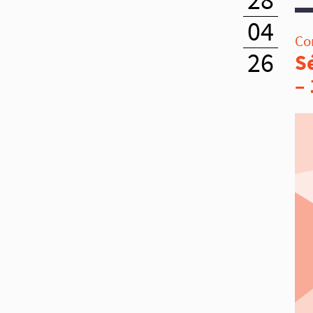
28
04
Co
26
S
–