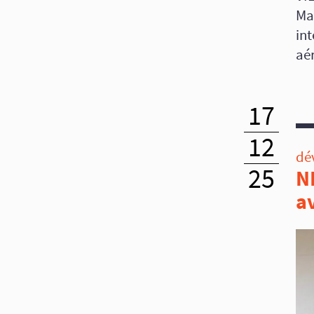
Ma
in
aé
17
12
dé
25
N
a