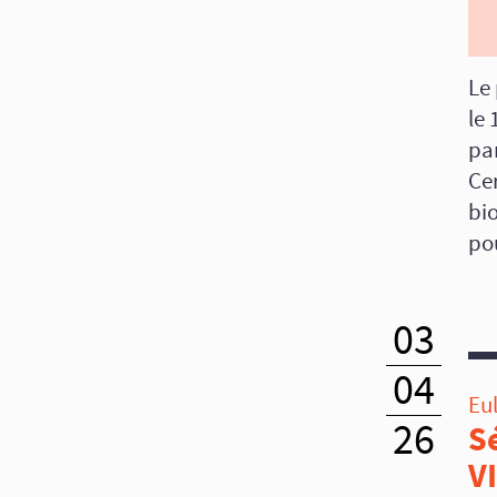
Le
le 
pa
Cer
bi
pou
03
04
Eul
26
S
VI