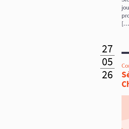
jou
pr
[…
27
05
Co
26
S
C