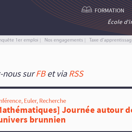
FORMATION
École d’
nquête 1er emploi
Nos engagements
Taxe d’apprentissag
-nous sur
FB
et via
RSS
nférence
,
Euler
,
Recherche
Mathématiques] Journée autour d
’univers brunnien