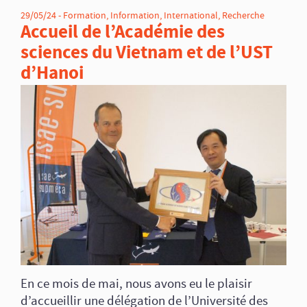
29/05/24 -
Formation
,
Information
,
International
,
Recherche
Accueil de l’Académie des
sciences du Vietnam et de l’UST
d’Hanoi
En ce mois de mai, nous avons eu le plaisir
d’accueillir une délégation de l’Université des