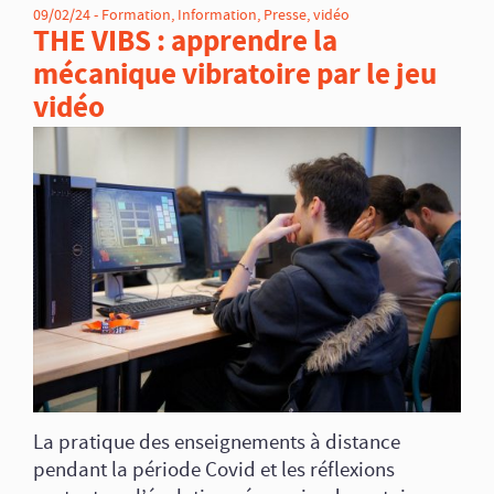
09/02/24 -
Formation
,
Information
,
Presse
,
vidéo
THE VIBS : apprendre la
mécanique vibratoire par le jeu
vidéo
La pratique des enseignements à distance
pendant la période Covid et les réflexions