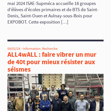
mai 2024 ISAE-Supméca accueille 18 groupes
d’élèves d’écoles primaires et de BTS de Saint-
Denis, Saint-Ouen et Aulnay-sous-Bois pour
EXPOBOT. Cette exposition […]
09/02/24 -
Information
,
Recherche
ALL4wALL : faire vibrer un mur
de 40t pour mieux résister aux
séismes