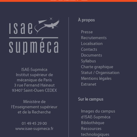
À propos
Presse
Recrutements
Localisation
Contacts
Documents
Syllabus
Charte graphique
ISAE-Supméca
Statut / Organisation
Institut supérieur de
Mentions légales
mécanique de Paris
Extranet
3 rue Fernand Hainaut
93407 Saint-Ouen CEDEX
Sur le campus
Ministère de
l’Enseignement supérieur
Images du campus
et de la Recherche
d’ISAE-Supméca
Bibliothèque
01 49 45 29 00
www.isae-supmeca.fr
Ressources
technologiques