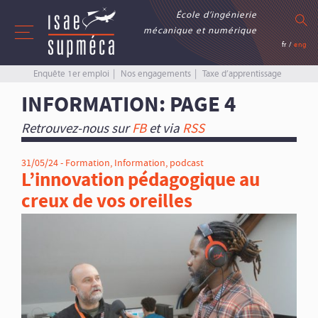
École d’ingénierie
mécanique et numérique
fr
/
eng
Enquête 1er emploi
Nos engagements
Taxe d’apprentissage
INFORMATION
: PAGE 4
Retrouvez-nous sur
FB
et via
RSS
31/05/24 -
Formation
,
Information
,
podcast
L’innovation pédagogique au
creux de vos oreilles